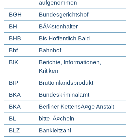
aufgenommen
BGH
Bundesgerichtshof
BH
BÃ¼stenhalter
BHB
Bis Hoffentlich Bald
Bhf
Bahnhof
BIK
Berichte, Informationen,
Kritiken
BIP
Bruttoinlandsprodukt
BKA
Bundeskriminalamt
BKA
Berliner KettensÃ¤ge Anstalt
BL
bitte lÃ¤cheln
BLZ
Bankleitzahl