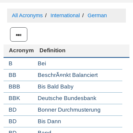
All Acronyms
International
German
Acronym
Definition
B
Bei
BB
BeschrÃ¤nkt Balanciert
BBB
Bis Bald Baby
BBK
Deutsche Bundesbank
BD
Bonner Durchmusterung
BD
Bis Dann
BD
Band