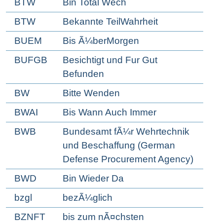
BTW
Bin Total Wech
BTW
Bekannte TeilWahrheit
BUEM
Bis Ã¼berMorgen
BUFGB
Besichtigt und Fur Gut
Befunden
BW
Bitte Wenden
BWAI
Bis Wann Auch Immer
BWB
Bundesamt fÃ¼r Wehrtechnik
und Beschaffung (German
Defense Procurement Agency)
BWD
Bin Wieder Da
bzgl
bezÃ¼glich
BZNFT
bis zum nÃ¤chsten