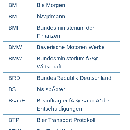
BM
Bis Morgen
BM
blÃ¶dmann
BMF
Bundesministerium der
Finanzen
BMW
Bayerische Motoren Werke
BMW
Bundesministerium fÃ¼r
Wirtschaft
BRD
BundesRepublik Deutschland
BS
bis spÃ¤ter
BsauE
Beauftragter fÃ¼r saublÃ¶de
Entschuldigungen
BTP
Bier Transport Protokoll