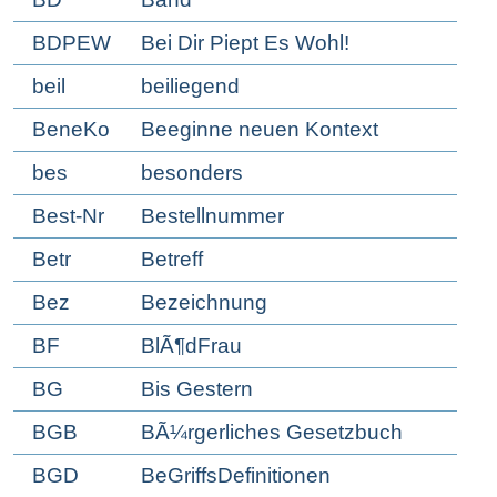
BDPEW
Bei Dir Piept Es Wohl!
beil
beiliegend
BeneKo
Beeginne neuen Kontext
bes
besonders
Best-Nr
Bestellnummer
Betr
Betreff
Bez
Bezeichnung
BF
BlÃ¶dFrau
BG
Bis Gestern
BGB
BÃ¼rgerliches Gesetzbuch
BGD
BeGriffsDefinitionen