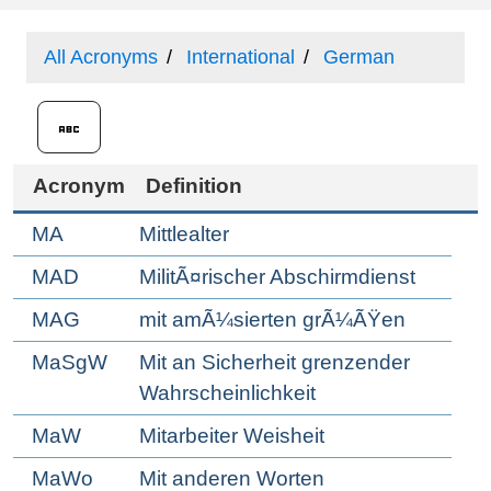
All Acronyms
International
German
Acronym
Definition
MA
Mittlealter
MAD
MilitÃ¤rischer Abschirmdienst
MAG
mit amÃ¼sierten grÃ¼ÃŸen
MaSgW
Mit an Sicherheit grenzender
Wahrscheinlichkeit
MaW
Mitarbeiter Weisheit
MaWo
Mit anderen Worten