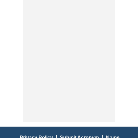
|
|
Privacy Policy
Submit Acronym
Name