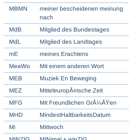
MBMN
meiner bescheidenen meinung
nach
MdB
Mitglied des Bundestages
MdL
Mitglied des Landtages
mE
meines Erachtens
MeaWo
Mit einem anderen Wort
MEB
Muziek En Beweging
MEZ
MitteleuropÃ¤ische Zeit
MFG
Mit Freundlichen GrÃ¼ÃŸen
MHD
MindestHaltbarkeitsDatum
Mi
Mittwoch
MINZIG
MINimal + winZIG