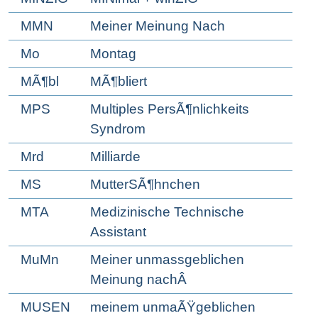
MMN
Meiner Meinung Nach
Mo
Montag
MÃ¶bl
MÃ¶bliert
MPS
Multiples PersÃ¶nlichkeits
Syndrom
Mrd
Milliarde
MS
MutterSÃ¶hnchen
MTA
Medizinische Technische
Assistant
MuMn
Meiner unmassgeblichen
Meinung nachÂ
MUSEN
meinem unmaÃŸgeblichen